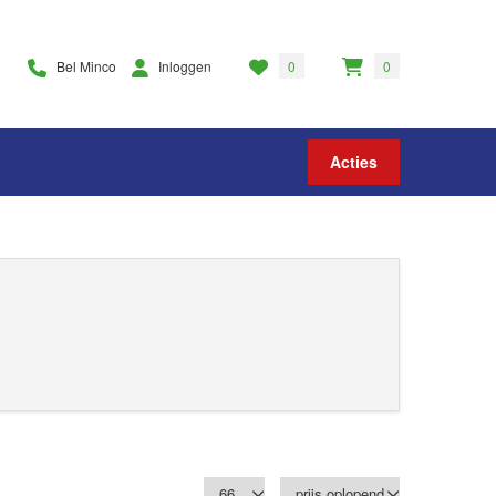
Bel Minco
Inloggen
0
0
Acties