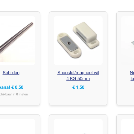
Schilden
Snapslot/magneet wit
Ne
4 KG 50mm
l
vanaf
€
0,50
€
1,50
chikbaar in 6 maten