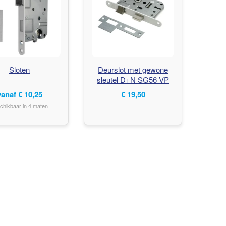
Sloten
Deurslot met gewone
sleutel D+N SG56 VP
wit omkeerbaar
vanaf
€
10,25
€
19,50
chikbaar in 4 maten