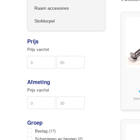
Raam accesoires
Stofdorpel
Prijs
Prijs van/tot
Afmeting
Prijs van/tot
bes
Groep
Beslag
(17)
Scharnieren en hengen
(2)