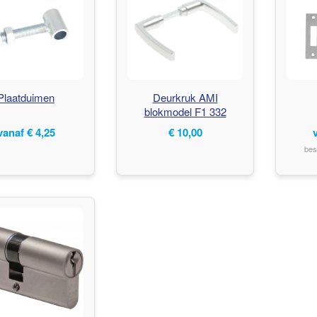
Plaatduimen
Deurkruk AMI
blokmodel F1 332
vanaf
€
4,25
€
10,00
bes