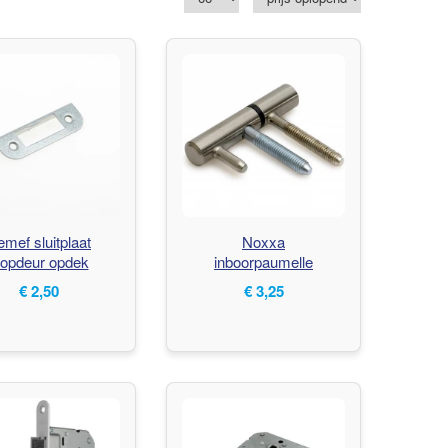
mef sluitplaat
Noxxa
oopdeur opdek
inboorpaumelle
vernikkeld 14 mm
€
2,50
€
3,25
houten kozijn