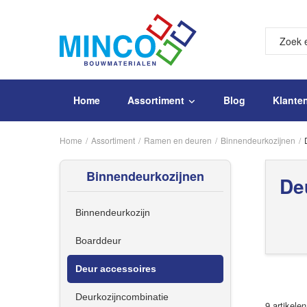
Home
Assortiment
Blog
Klante
Home
/
Assortiment
/
Ramen en deuren
/
Binnendeurkozijnen
/
Binnendeurkozijnen
De
Binnendeurkozijn
Boarddeur
Deur accessoires
Deurkozijncombinatie
9 artikelen