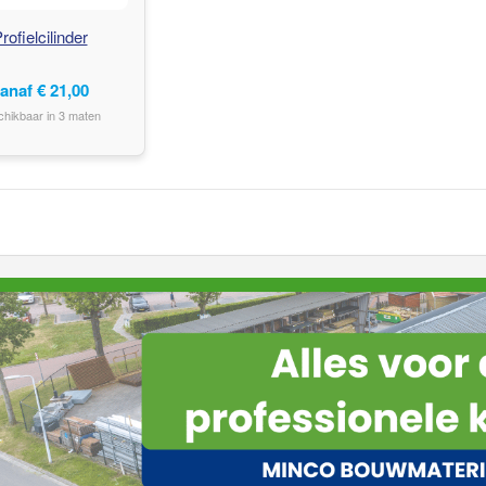
rofielcilinder
anaf
€
21,00
chikbaar in 3 maten