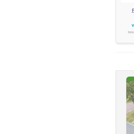
P
v
bes