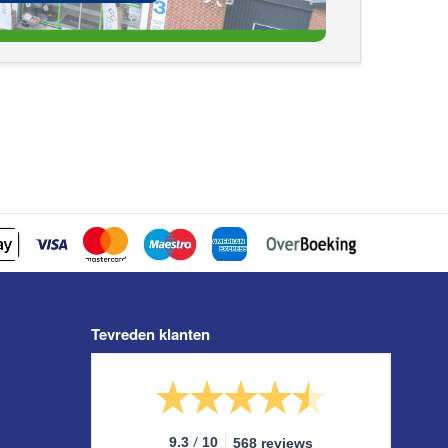
Tevreden klanten
/
9.3
10
568 reviews