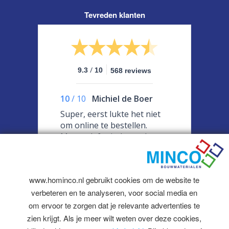
Tevreden klanten
/
9.3
10
568 reviews
10
/
10
Michiel de Boer
Super, eerst lukte het niet
om online te bestellen.
Maar telefonisch goed
geholpen en daarna alsnog
online kunnen bestellen.
Snelle levering en goed
www.hominco.nl gebruikt cookies om de website te
klantvriendelijk contact.
Mooi zo doorgaan
verbeteren en te analyseren, voor social media en
om ervoor te zorgen dat je relevante advertenties te
zien krijgt. Als je meer wilt weten over deze cookies,
© 2026 Minco Bouwmaterialen